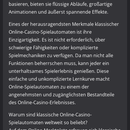
basieren, bieten sie flüssige Abläufe, großartige
Animationen und äußerst spannende Effekte.
Eines der herausragendsten Merkmale klassischer
Online-Casino-Spielautomaten ist ihre
Einzigartigkeit. Es ist nicht erforderlich, über
schwierige Fähigkeiten oder komplizierte
Spielmechaniken zu verfügen. Da man nicht alle
Funktionen beherrschen muss, kann jeder ein
unterhaltsames Spielerlebnis genießen. Diese
einfache und unkomplizierte Lernkurve macht
Online-Spielautomaten zu einem der
angenehmsten und zugänglichsten Bestandteile
des Online-Casino-Erlebnisses.
Warum sind klassische Online-Casino-
Spielautomaten weltweit so beliebt?