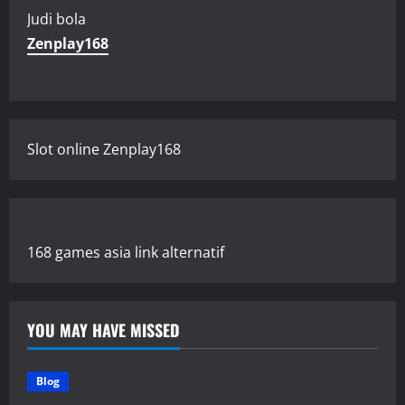
Judi bola
Zenplay168
Slot online Zenplay168
168 games asia link alternatif
YOU MAY HAVE MISSED
Blog