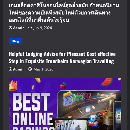
เกมสล็อตคาสิโนออนไลน์สุดล้ำสมัย กำหนดนิยาม
ใหม่ของความบันเทิงสมัยใหม่ด้วยการเดินทาง
ออนไลน์ที่น่าตื่นเต้นไม่รู้จบ
Admin
July 9, 2026
Blog
Helpful Lodging Advise for Pleasant Cost effective
Stop in Exquisite Trondheim Norwegian Travelling
Admin
May 1, 2026