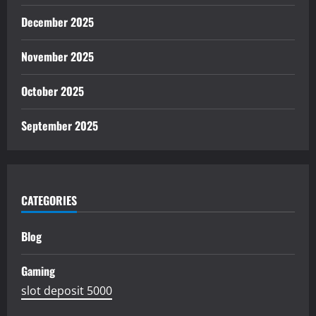
December 2025
November 2025
October 2025
September 2025
CATEGORIES
Blog
Gaming
slot deposit 5000