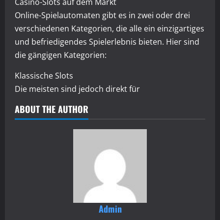
Casino-Slots auf dem Markt
Online-Spielautomaten gibt es in zwei oder drei
verschiedenen Kategorien, die alle ein einzigartiges
und befriedigendes Spielerlebnis bieten. Hier sind
die gängigen Kategorien:
Klassische Slots
Die meisten sind jedoch direkt für
ABOUT THE AUTHOR
Admin