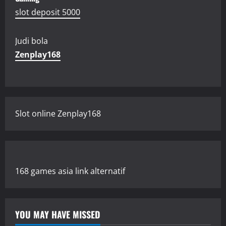
slot deposit 5000
Judi bola
Zenplay168
Slot online Zenplay168
168 games asia link alternatif
YOU MAY HAVE MISSED