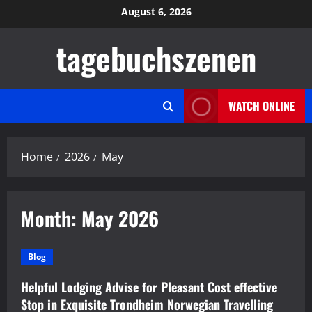
Skip
August 6, 2026
to
tagebuchszenen
content
WATCH ONLINE
Home
2026
May
Month:
May 2026
Blog
Helpful Lodging Advise for Pleasant Cost effective
Stop in Exquisite Trondheim Norwegian Travelling