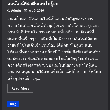
ออนไลน์ที่น่าตื่นเต้นไม่รู้จบ
Admin
July 9, 2026
เกมสล็อตคาสิโนออนไลน์เป็นส่วนสำคัญของวงการ
ความบันเทิงออนไลน์ ดึงดูดผู้เล่นจากทั่วโลกด้วยรูปแบบ
การเล่นที่น่าสนใจ การออกแบบที่น่าทึ่ง และฟีเจอร์ที่
พัฒนาขึ้นเรื่อยๆ จากเดิมที่เป็นเพียงระบบอัตโนมัติแบบ
ง่ายๆ ที่ใช้โทเค็นจำนวนน้อย ได้พัฒนาไปสู่เกมแบบ
โต้ตอบที่หลากหลายม สล็อตPG ากขึ้น ซึ่งขับเคลื่อนด้วย
ซอฟต์แวร์ที่ทันสมัย ​​สล็อตออนไลน์ในปัจจุบันผสานรวม
ความคิดสร้างสรรค์ ระบบ และโบนัสต่างๆ ทำให้ผู้เล่น
สามารถสนุกสนานได้จากแท็บเล็ต แล็ปท็อป สมาร์ทโฟน
หรืออุปกรณ์ต่างๆ...
Read
Read More
more
about
เกม
สล็อต
Blog
คา
สิ