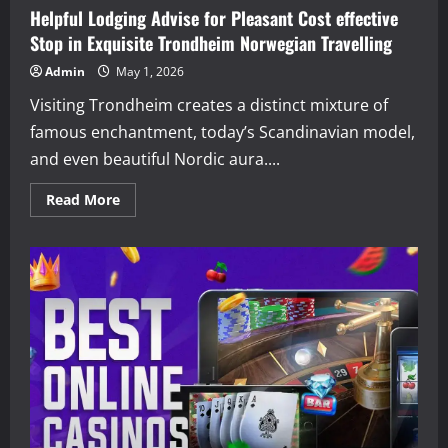
โน
Helpful Lodging Advise for Pleasant Cost effective
ออนไลน์
สุด
Stop in Exquisite Trondheim Norwegian Travelling
ล้ำ
สมัย
Admin
May 1, 2026
กำหนด
นิยาม
Visiting Trondheim creates a distinct mixture of
ใหม่
ของ
famous enchantment, today’s Scandinavian model,
ความ
บันเทิง
and even beautiful Nordic aura....
สมัย
ใหม่
ด้วย
Read
Read More
การ
more
เดิน
about
ทาง
Helpful
ออนไลน์
Lodging
ที่
Advise
น่า
for
ตื่น
Pleasant
เต้น
Cost
ไม่รู้
effective
จบ
Stop
in
Exquisite
Trondheim
Norwegian
Travelling