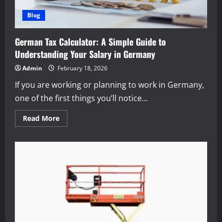
Blog
German Tax Calculator: A Simple Guide to
Understanding Your Salary in Germany
Admin
February 18, 2026
If you are working or planning to work in Germany,
one of the first things you’ll notice...
Read
Read More
more
about
German
Tax
Calculator:
A
Simple
Guide
to
Understanding
Your
Salary
in
Germany