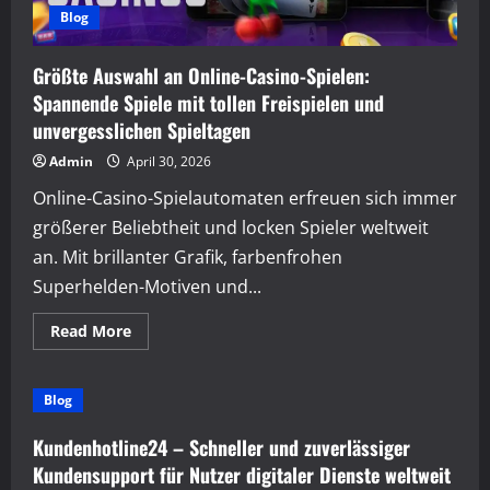
Blog
Größte Auswahl an Online-Casino-Spielen:
Spannende Spiele mit tollen Freispielen und
unvergesslichen Spieltagen
Admin
April 30, 2026
Online-Casino-Spielautomaten erfreuen sich immer
größerer Beliebtheit und locken Spieler weltweit
an. Mit brillanter Grafik, farbenfrohen
Superhelden-Motiven und...
Read
Read More
more
about
Größte
Auswahl
Blog
an
Online-
Casino-
Kundenhotline24 – Schneller und zuverlässiger
Spielen:
Spannende
Kundensupport für Nutzer digitaler Dienste weltweit
Spiele