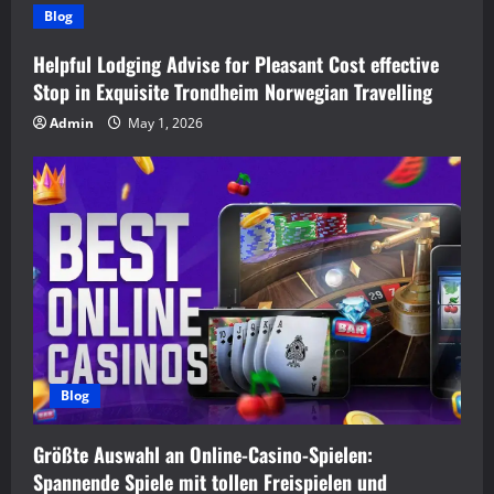
Blog
Helpful Lodging Advise for Pleasant Cost effective
Stop in Exquisite Trondheim Norwegian Travelling
Admin
May 1, 2026
Blog
Größte Auswahl an Online-Casino-Spielen:
Spannende Spiele mit tollen Freispielen und